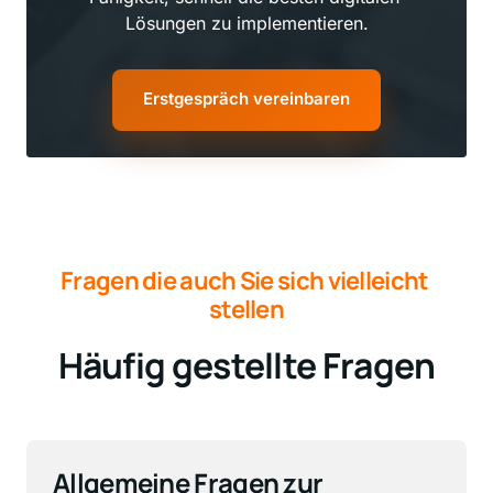
Lösungen zu implementieren.
Erstgespräch vereinbaren
Fragen 
die 
auch 
Sie 
sich 
vielleicht 
stellen
Häufig 
gestellte 
Fragen
Allgemeine Fragen zur 